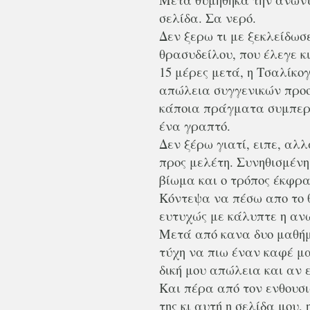
σελίδα. Σα νερό.
Δεν ξερω τι με ξεκλείδωσ
θρασυδείλου, που έλεγε κ
15 μέρες μετά, η Τσαλίκο
απώλεια συγγενικών προ
κάποια πράγματα συμπερα
ένα γραπτό.
Δεν ξέρω γιατί, ειπε, αλλά
προς μελέτη. Συνηθισμένη
βίωμα και ο τρόπος έκφρασ
Κόντεψα να πέσω απο το θ
ευτυχώς με κάλυπτε η αν
Μετά από κανα δυο μαθήμ
τύχη να πιω έναν καφέ μα
δική μου απώλεια και αν 
Και πέρα από τον ενθουσι
της κι αυτή η σελίδα μου,