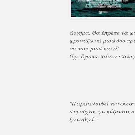
άσχημα. Θα έπρεπε να φτ
φροντίζω να μισώ όσο πρέ
να τους μισώ καλά!
Όχι. Έχουμε πάντα επιλογ
"Παρακολουθεί τον ωκεα
στη νύχτα,
γνωρίζοντας ο
ξαναβγεί."