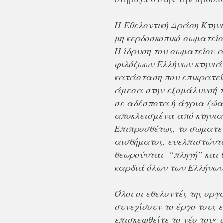
Η Εθελοντική Δράση Κτηνι
μη κερδοσκοπικό σωματείο
Η ίδρυση του σωματείου 
φιλόζωων Ελλήνων κτηνιάτ
κατάσταση που επικρατεί
άμεσα στην εξομάλυνσή τ
σε αδέσποτα ή άγρια ζώα 
αποκλεισμένα από κτηνια
Επιπροσθέτως, το σωματεί
αισθήματος, ευελπιστώντ
θεωρούνται “πληγή” και θ
καρδιά όλων των Ελλήνων
Όλοι οι εθελοντές της ορ
συνεχίσουν το έργο τους 
επισκεφθείτε το νέο τους