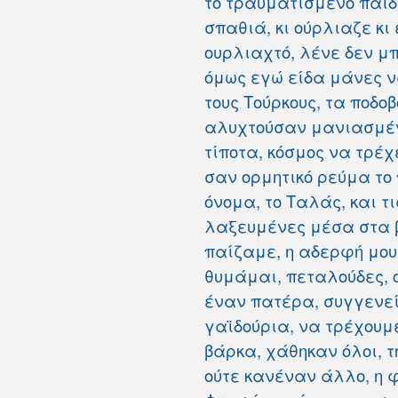
το τραυματισμένο παιδ
σπαθιά, κι ούρλιαζε κι 
ουρλιαχτό, λένε δεν μπ
όμως εγώ είδα μάνες να
τους Τούρκους, τα ποδο
αλυχτούσαν μανιασμέν
τίποτα, κόσμος να τρέ
σαν ορμητικό ρεύμα το 
όνομα, το Ταλάς, και τ
λαξευμένες μέσα στα β
παίζαμε, η αδερφή μου,
θυμάμαι, πεταλούδες, ο
έναν πατέρα, συγγενεί
γαϊδούρια, να τρέχουμ
βάρκα, χάθηκαν όλοι, τ
ούτε κανέναν άλλο, η φ