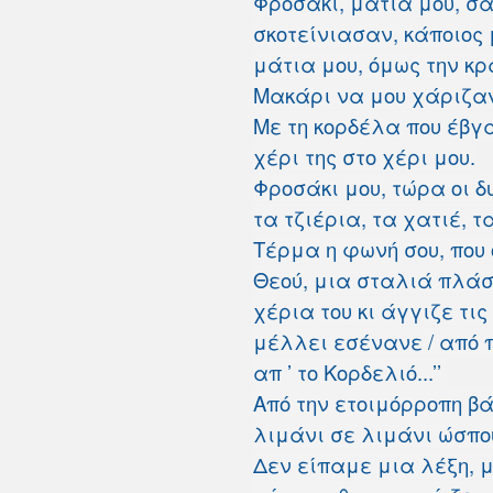
Φροσάκι, μάτια μου, σα
σκοτείνιασαν, κάποιος
μάτια μου, όμως την κ
Μακάρι να μου χάριζαν 
Με τη κορδέλα που έβγ
χέρι της στο χέρι μου.
Φροσάκι μου, τώρα οι δ
τα τζιέρια, τα χατιέ, τ
Τέρμα η φωνή σου, που 
Θεού, μια σταλιά πλάσ
χέρια του κι άγγιζε τις
μέλλει εσένανε / από π
απ ’ το Κορδελιό...’’
Aπό την ετοιμόρροπη βά
λιμάνι σε λιμάνι ώσπο
Δεν είπαμε μια λέξη, μ