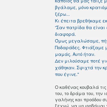
κάποιος θα μας τάιζε 
βγάλαμε, μόνο κρατιόμ
ξέρω...
Κι έπειτα βρεθήκαμε εκ
“Σαν πατρίδα θα είναι ε
διαφορά.
Όμως μεγαλώσαμε, πήγα
Ποδαράδες. Φτιάξαμε μ
μαμάς. Αυτό ήταν.
Δεν μιλούσαμε ποτέ γι
χάθηκαν. Σφιχτά την κ
που έγινε."
Ο καθένας κουβαλά τις
του, το δράμα του, την ι
γαλήνης και προόδου σ
ξεχνώ, να μη φοβάμαι 